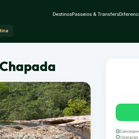
Destinos
Passeios & Transfers
Diferenc
tina
a Chapada
Cancelame
Operação 