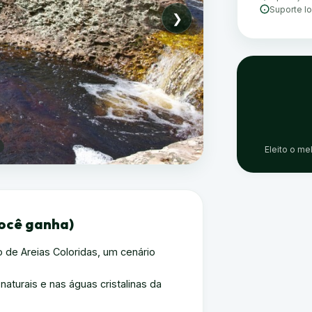
Suporte l
❯
Eleito o me
você ganha)
 de Areias Coloridas, um cenário
aturais e nas águas cristalinas da