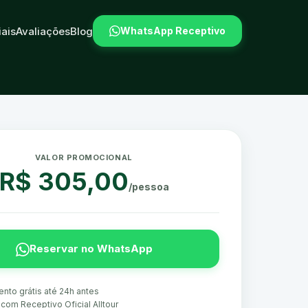
iais
Avaliações
Blog
WhatsApp Receptivo
VALOR PROMOCIONAL
R$ 305,00
/pessoa
Reservar no WhatsApp
nto grátis até 24h antes
com Receptivo Oficial Alltour