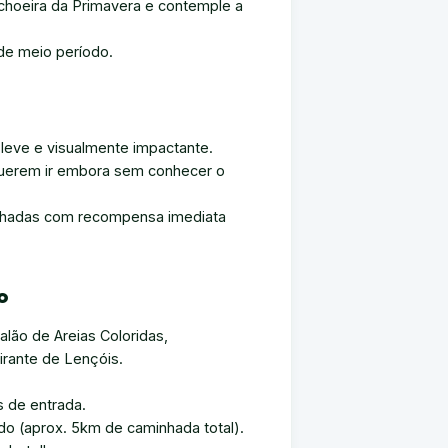
choeira da Primavera e contemple a
de meio período.
eve e visualmente impactante.
querem ir embora sem conhecer o
nhadas com recompensa imediata
o
Salão de Areias Coloridas,
irante de Lençóis.
s de entrada.
 (aprox. 5km de caminhada total).